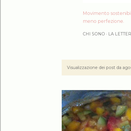
Movimento sostenibile
meno perfezione.
CHI SONO
LA LETTE
Visualizzazione dei post da ago
P
o
s
t