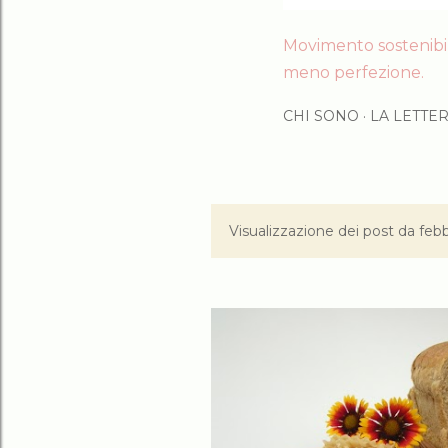
Movimento sostenibile
meno perfezione.
CHI SONO
LA LETTE
Visualizzazione dei post da febb
P
o
s
t