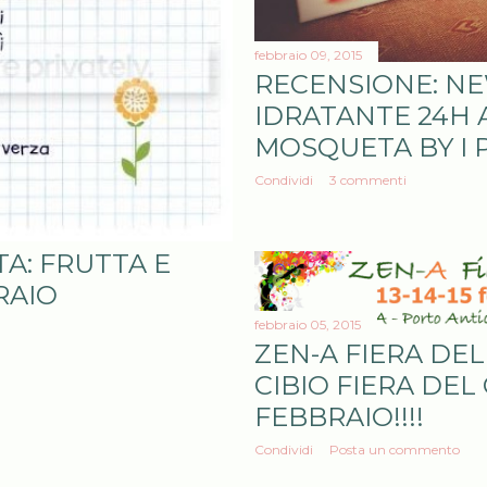
febbraio 09, 2015
RECENSIONE: NE
IDRATANTE 24H A
MOSQUETA BY I P
Condividi
3 commenti
A: FRUTTA E
RAIO
febbraio 05, 2015
ZEN-A FIERA DE
CIBIO FIERA DEL 
FEBBRAIO!!!!
Condividi
Posta un commento