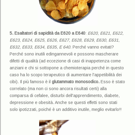
5.
Esaltatori di sapidità da E620 a E640
:
E620, E621, E622,
E623, E624, E625, E626, E627, E628, E629, E630, E631,
E632, E633, E634, E635, E 640.
Perché vanno evitati?
Perché sono inutili edingannevoli e possono mascherare
difetti di qualità (ad eccezione di casi di inappe
tenza come
anziani e chi si sottopone a chemioterapia perché in questo
caso ha lo scopo terapeutico di aumentare l'appetibilità dei
cibi). Il più famoso è il
glutammato monosodico.
Esso è stato
correlato (ma non ci sono ancora risultati certi) alla
comparsa di cefalee, disturbi dell'apprendimento, diabete,
depressione e obesità. Anche se questi effetti sono stati
solo ipotizzati, poiché è un additivo inutile, meglio evitarlo!!