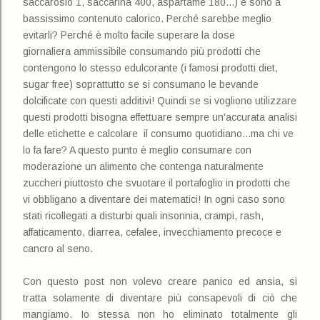
saccarosio 1, saccarina 400, aspartame 180...) e sono a
bassissimo contenuto calorico. Perché sarebbe meglio
evitarli? Perché è molto facile superare la dose
giornaliera
ammissibile consumando più prodotti che
contengono lo stesso edulcorante (i famosi prodotti diet,
sugar free) soprattutto se si consumano le bevande
dolcificate con questi additivi! Quindi se si vogliono utilizzare
questi prodotti bisogna effettuare sempre un'accurata analisi
delle etichette e calcolare il consumo quotidiano...ma chi ve
lo fa fare? A questo punto è meglio consumare con
moderazione un alimento che contenga naturalmente
zuccheri piuttosto che svuotare il portafoglio in prodotti che
vi obbligano a diventare dei matematici! In ogni caso sono
stati ricollegati a disturbi quali insonnia, crampi, rash,
affaticamento, diarrea, cefalee, invecchiamento precoce e
cancro al seno.
Con questo post non volevo creare panico ed ansia, si
tratta solamente di diventare più consapevoli di ciò che
mangiamo. Io stessa non ho eliminato totalmente gli