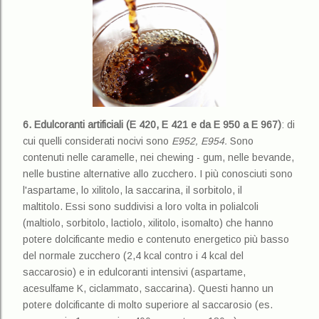
6.
Edulcoranti artificiali (E 420, E 421 e da E 950 a E 967)
: di
cui quelli considerati nocivi sono
E952, E954.
Sono
contenuti nelle caramelle, nei chewing - gum, nelle bevande,
nelle bustine alternative allo zucchero. I più conosciuti sono
l'aspartame, lo xilitolo, la saccarina, il sorbitolo, il
maltitolo. Essi sono suddivisi a loro volta in polialcoli
(maltiolo, sorbitolo, lactiolo, xilitolo, isomalto) che hanno
potere dolcificante medio e contenuto energetico più basso
del normale zucchero (2,4 kcal contro i 4 kcal del
saccarosio) e in edulcoranti intensivi (aspartame,
acesulfame K, ciclammato, saccarina). Questi hanno un
potere dolcificante di molto superiore al saccarosio (es.