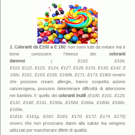
2. Coloranti da E100 a E 180:
non sono tutti da evitare ma è
bene conoscere l'elenco dei:
coloranti
dannosi
( E102, E104,
E110, E122, E123, E124, E127, E129, E131, E133, E142, E
150c, E151, E153, E155, E160b, E171, E173, E180)
ovvero
che possono creare allergie, hanno sospetta azione
cancerogena, possono determinare difficoltà di attenzione
nei bambini. E quello dei
coloranti inutili
(
E100, E101, E120,
E132, E140, E141, E150a, E150d, E160a, E160d, E160c,
E160e,
E161b, E161g, E162, E163, E170, E172, E174, E175)
ovvero che non provocano danni alla salute ma vengono
utilizzati per mascherare difetti di qualità.