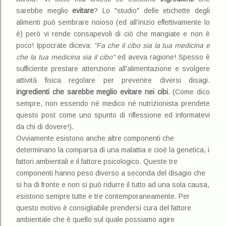
sarebbe meglio
evitare
? Lo "studio" delle etichette degli
alimenti può sembrare noioso (ed all'inizio effettivamente lo
è) però vi rende consapevoli di ciò che mangiate e non è
poco! Ippocrate diceva:
"Fa che il cibo sia la tua medicina e
che la tua medicina sia il cibo"
ed aveva ragione! Spesso è
sufficiente prestare attenzione all'alimentazione e svolgere
attività fisica regolare per prevenire diversi disagi.
ingredienti che sarebbe meglio evitare nei cibi
. (Come dico
sempre, non essendo né medico né nutrizionista prendete
questo post come uno spunto di riflessione ed informatevi
da chi di dovere!).
Ovviamente esistono anche altre componenti che
determinano la comparsa di una malattia e cioè la genetica, i
fattori ambientali e il fattore psicologico. Queste tre
componenti hanno peso diverso a seconda del disagio che
si ha di fronte e non si può ridurre il tutto ad una sola causa,
esistono sempre tutte e tre contemporaneamente. Per
questo motivo è consigliabile prendersi cura del fattore
ambientale che è quello sul quale possiamo agire