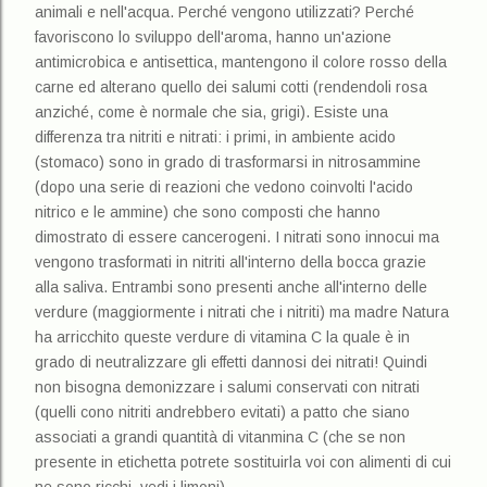
animali e nell'acqua. Perché vengono utilizzati? Perché
favoriscono lo sviluppo dell'aroma, hanno un'azione
antimicrobica e antisettica, mantengono il colore rosso della
carne ed alterano quello dei salumi cotti (rendendoli rosa
anziché, come è normale che sia, grigi). Esiste una
differenza tra nitriti e nitrati: i primi, in ambiente acido
(stomaco) sono in grado di trasformarsi in nitrosammine
(dopo una serie di reazioni che vedono coinvolti l'acido
nitrico e le ammine) che sono composti che hanno
dimostrato di essere cancerogeni. I nitrati sono innocui ma
vengono trasformati in nitriti all'interno della bocca grazie
alla saliva. Entrambi sono presenti anche all'interno delle
verdure (maggiormente i nitrati che i nitriti) ma madre Natura
ha arricchito queste verdure di vitamina C la quale è in
grado di neutralizzare gli effetti dannosi dei nitrati! Quindi
non bisogna demonizzare i salumi conservati con nitrati
(quelli cono nitriti andrebbero evitati) a patto che siano
associati a grandi quantità di vitanmina C (che se non
presente in etichetta potrete sostituirla voi con alimenti di cui
ne sono ricchi, vedi i limoni).