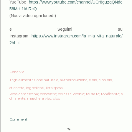
YuoTube
https://www.youtube.com/channel/UCr8guzqQNdo
58McL1lAIRcQ
(Nuovi video ogni lunedì)
e Seguimi su
Instagram
https://www.instagram.com/la_mia_vita_naturale/
?hl=it
Condividi
Tags
alimentazione naturale
autoproduzione
cibio
cibo bio
etichette
ingredienti
lista spesa
Rosa damascena; benessere; bellezza; ecobio; fai da te; tonificante; s
chiarente; maschera viso; cibo
Commenti