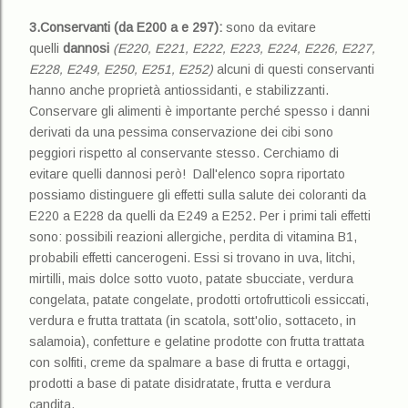
3.Conservanti (da E200 a e 297):
sono da evitare
quelli
dannosi
(E220, E221, E222, E223, E224, E226, E227,
E228, E249, E250, E251, E252)
alcuni di questi conservanti
hanno anche proprietà antiossidanti, e stabilizzanti.
Conservare gli alimenti è importante perché spesso i danni
derivati da una pessima conservazione dei cibi sono
peggiori rispetto al conservante stesso. Cerchiamo di
evitare quelli dannosi però!
Dall'elenco sopra riportato
possiamo distinguere gli effetti sulla salute dei coloranti da
E220 a E228 da quelli da E249 a E252. Per i primi tali effetti
sono: possibili reazioni allergiche, perdita di vitamina B1,
probabili effetti cancerogeni. Essi si trovano in uva, litchi,
mirtilli, mais dolce sotto vuoto, patate sbucciate, verdura
congelata, patate congelate, prodotti ortofrutticoli essiccati,
verdura e frutta trattata (in scatola, sott'olio, sottaceto, in
salamoia), confetture e gelatine prodotte con frutta trattata
con solfiti, creme da spalmare a base di frutta e ortaggi,
prodotti a base di patate disidratate, frutta e verdura
candita,