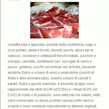
cristallizzata o glassata, prodotti della confetteria, sago e
orzo perlato, amidi e fecole, biscotti secchi, alcuni tipi di
salsicce, crostacei e cefalopodi freschi trattati, zuccheri e
sciroppi, cannella, condimenti vari, surrogati di carne e
pesce, gelatina, succhi concentrati vari di frutta, bevande
alcoliche (birre e a base di vino) e analcoliche (succhi di
frutta e altre aromatizzate), snacks a base di cereali e
patate, frutta a guscio marinata. Il secondo gruppo sono
rappresentati dai nitriti (E249 ed E250) e i nitrati (E251 ed
E252) di sodio e di potassio: sono utilizzati nei salumi, nelle
carni conservate, in alcuni prodotti caseari,nelle carni in
scatola e sono contenuti naturalmente in alimenti vegetali,