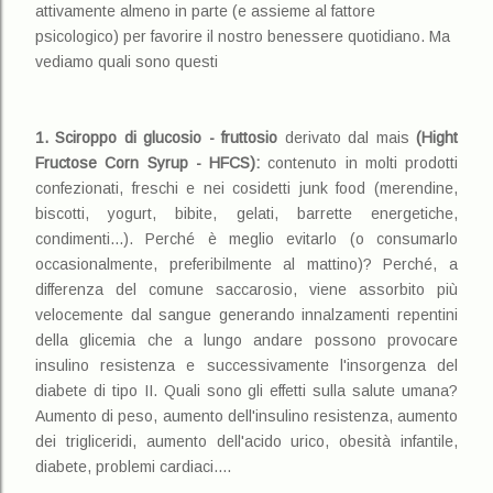
attivamente almeno in parte (e assieme al fattore
psicologico) per favorire il nostro benessere quotidiano. Ma
vediamo quali sono questi
1. Sciroppo di glucosio - fruttosio
derivato dal mais
(Hight
Fructose Corn Syrup - HFCS)
:
contenuto in molti prodotti
confezionati, freschi e nei cosidetti junk food (merendine,
biscotti, yogurt, bibite, gelati, barrette energetiche,
condimenti...). Perché è meglio evitarlo (o consumarlo
occasionalmente, preferibilmente al mattino)? Perché, a
differenza del comune saccarosio, viene assorbito più
velocemente dal sangue generando innalzamenti repentini
della glicemia che a lungo andare possono provocare
insulino resistenza e successivamente l'insorgenza del
diabete di tipo II. Quali sono gli effetti sulla salute umana?
Aumento di peso, aumento dell'insulino resistenza, aumento
dei trigliceridi, aumento dell'acido urico, obesità infantile,
diabete, problemi cardiaci....