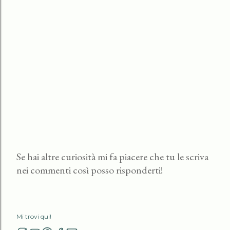
Se hai altre curiosità mi fa piacere che tu le scriva
nei commenti così posso risponderti!
P
o
s
t
Mi trovi qui!
a