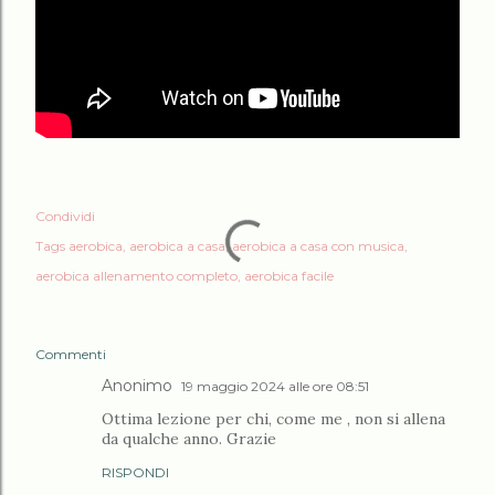
Condividi
Tags
aerobica
aerobica a casa
aerobica a casa con musica
aerobica allenamento completo
aerobica facile
Commenti
Anonimo
19 maggio 2024 alle ore 08:51
Ottima lezione per chi, come me , non si allena
da qualche anno. Grazie
RISPONDI